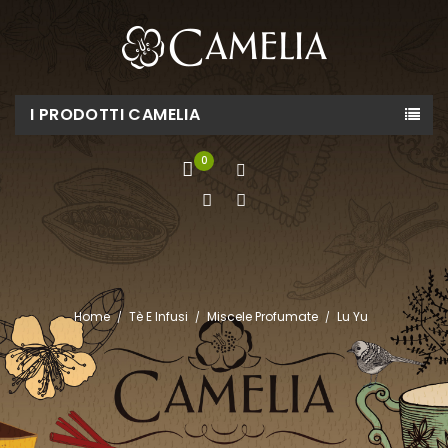
I PRODOTTI CAMELIA
0
Home
Tè E Infusi
Miscele Profumate
Lu Yu