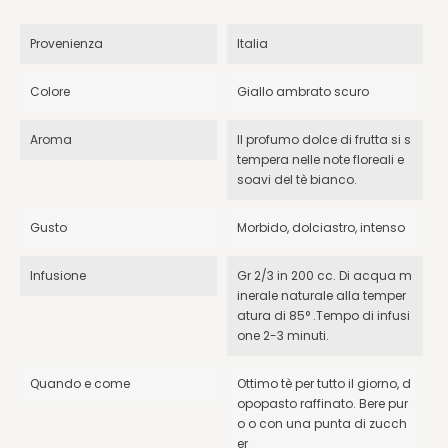
Provenienza
Italia
Colore
Giallo ambrato scuro
Aroma
Il profumo dolce di frutta si s
tempera nelle note floreali e
soavi del tè bianco.
Gusto
Morbido, dolciastro, intenso
Infusione
Gr 2/3 in 200 cc. Di acqua m
inerale naturale alla temper
atura di 85° .Tempo di infusi
one 2-3 minuti.
Quando e come
Ottimo tè per tutto il giorno, d
opopasto raffinato. Bere pur
o o con una punta di zucch
er