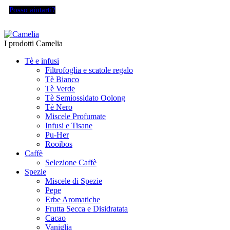
Posso aiutarti?
I prodotti Camelia
Tè e infusi
Filtrofoglia e scatole regalo
Tè Bianco
Tè Verde
Tè Semiossidato Oolong
Tè Nero
Miscele Profumate
Infusi e Tisane
Pu-Her
Rooibos
Caffè
Selezione Caffè
Spezie
Miscele di Spezie
Pepe
Erbe Aromatiche
Frutta Secca e Disidratata
Cacao
Vaniglia