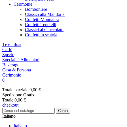
Cerimonie
Bomboniere
Classici alla Mandorla
Confetti Monnalisa
Confetti Tenerelli
Classici al Cioccolato
Confetti in scatola
Tè e infusi
Caffè
Spezie
Specialità Alimentari
Beverage
Casa & Persona
Cerimonie
0
Totale parziale
0,00 €
Spedizione
Gratis
Totale
0,00 €
checkout
Cerca
Italiano
Italiano