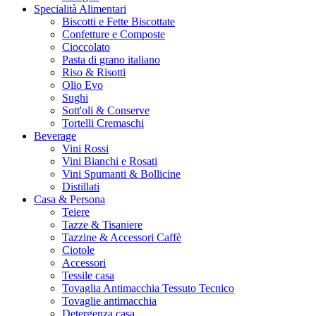
Specialità Alimentari
Biscotti e Fette Biscottate
Confetture e Composte
Cioccolato
Pasta di grano italiano
Riso & Risotti
Olio Evo
Sughi
Sott'oli & Conserve
Tortelli Cremaschi
Beverage
Vini Rossi
Vini Bianchi e Rosati
Vini Spumanti & Bollicine
Distillati
Casa & Persona
Teiere
Tazze & Tisaniere
Tazzine & Accessori Caffè
Ciotole
Accessori
Tessile casa
Tovaglia Antimacchia Tessuto Tecnico
Tovaglie antimacchia
Detergenza casa