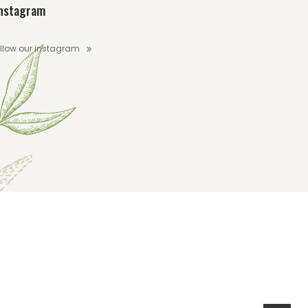
nstagram
llow our instagram