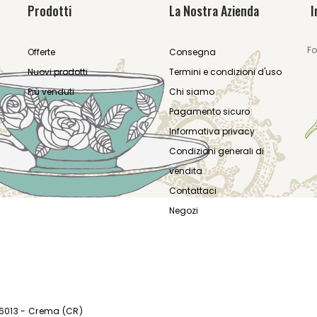
Prodotti
La Nostra Azienda
I
Fo
Offerte
Consegna
Nuovi prodotti
Termini e condizioni d'uso
Più venduti
Chi siamo
Pagamento sicuro
Informativa privacy
Condizioni generali di
vendita
Contattaci
Negozi
26013 - Crema (CR)