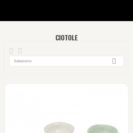
CIOTOLE



Seleziona