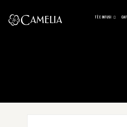
TÈ E INFUSI
CAF
Prezzo scontato