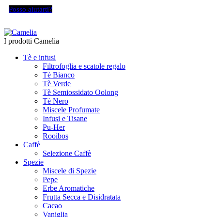
Posso aiutarti?
I prodotti Camelia
Tè e infusi
Filtrofoglia e scatole regalo
Tè Bianco
Tè Verde
Tè Semiossidato Oolong
Tè Nero
Miscele Profumate
Infusi e Tisane
Pu-Her
Rooibos
Caffè
Selezione Caffè
Spezie
Miscele di Spezie
Pepe
Erbe Aromatiche
Frutta Secca e Disidratata
Cacao
Vaniglia