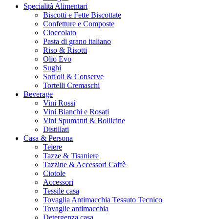
Specialità Alimentari
Biscotti e Fette Biscottate
Confetture e Composte
Cioccolato
Pasta di grano italiano
Riso & Risotti
Olio Evo
Sughi
Sott'oli & Conserve
Tortelli Cremaschi
Beverage
Vini Rossi
Vini Bianchi e Rosati
Vini Spumanti & Bollicine
Distillati
Casa & Persona
Teiere
Tazze & Tisaniere
Tazzine & Accessori Caffè
Ciotole
Accessori
Tessile casa
Tovaglia Antimacchia Tessuto Tecnico
Tovaglie antimacchia
Detergenza casa