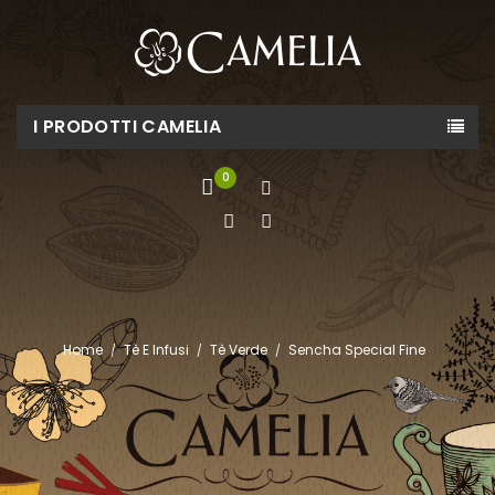
I PRODOTTI CAMELIA
0
Home
Tè E Infusi
Tè Verde
Sencha Special Fine