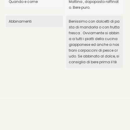
Quando e come
Mattina , dopopasto raffinat
o. Bere puro.
Abbinamenti
Benissimo con dolcetti di pa
sta di mandorla o con frutta
fresca . Ovviamente si abbin
a a tutti i piatti della cucina
giapponese ed anche a nos
trani carpaccini di pesce cr
udo. Se abbinato al dolce, si
consiglia di bere prima il tè