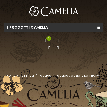
I PRODOTTI CAMELIA
0
Home
Tè E Infusi
Tè Verde
Té Verde Colazione Da Tiffany