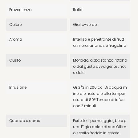
Provenienza
Italia
Colore
Giallo-verde
Aroma
Intenso e penetrante di frutt
a, mora, ananas e fragolina
Gusto
Morbido, abbastanza rotond
o dal gusto avvolgente , not
e dolci
Infusione
Gr 2/3 in 200 cc. Di acqua m
inerale naturale alla temper
atura di 80°.Tempo di infusi
one 2 minuti
Quando e come
Perfetto il pomeriggio , bere p
uro .E' gia dolce di suo.Ottim
o servito freddo in estate