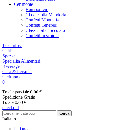
Cerimonie
Bomboniere
Classici alla Mandorla
Confetti Monnalisa
Confetti Tenerelli
Classici al Cioccolato
Confetti in scatola
Tè e infusi
Caffè
Spezie
Specialità Alimentari
Beverage
Casa & Persona
Cerimonie
0
Totale parziale
0,00 €
Spedizione
Gratis
Totale
0,00 €
checkout
Cerca
Italiano
Italiano