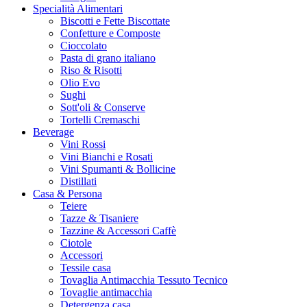
Specialità Alimentari
Biscotti e Fette Biscottate
Confetture e Composte
Cioccolato
Pasta di grano italiano
Riso & Risotti
Olio Evo
Sughi
Sott'oli & Conserve
Tortelli Cremaschi
Beverage
Vini Rossi
Vini Bianchi e Rosati
Vini Spumanti & Bollicine
Distillati
Casa & Persona
Teiere
Tazze & Tisaniere
Tazzine & Accessori Caffè
Ciotole
Accessori
Tessile casa
Tovaglia Antimacchia Tessuto Tecnico
Tovaglie antimacchia
Detergenza casa