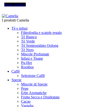
Posso aiutarti?
I prodotti Camelia
Tè e infusi
Filtrofoglia e scatole regalo
Tè Bianco
Tè Verde
Tè Semiossidato Oolong
Tè Nero
Miscele Profumate
Infusi e Tisane
Pu-Her
Rooibos
Caffè
Selezione Caffè
Spezie
Miscele di Spezie
Pepe
Erbe Aromatiche
Frutta Secca e Disidratata
Cacao
Vaniglia