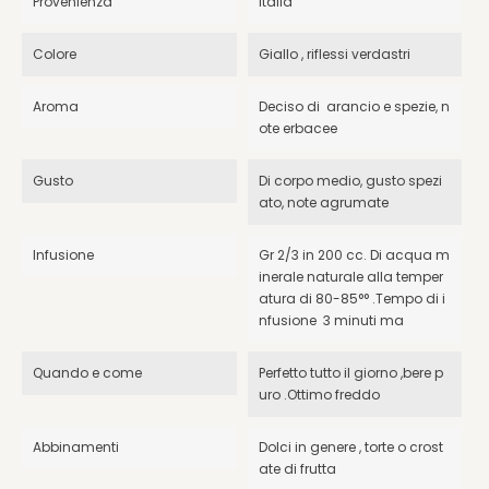
Provenienza
Italia
Colore
Giallo , riflessi verdastri
Aroma
Deciso di arancio e spezie, n
ote erbacee
Gusto
Di corpo medio, gusto spezi
ato, note agrumate
Infusione
Gr 2/3 in 200 cc. Di acqua m
inerale naturale alla temper
atura di 80-85°° .Tempo di i
nfusione 3 minuti ma
Quando e come
Perfetto tutto il giorno ,bere p
uro .Ottimo freddo
Abbinamenti
Dolci in genere , torte o crost
ate di frutta