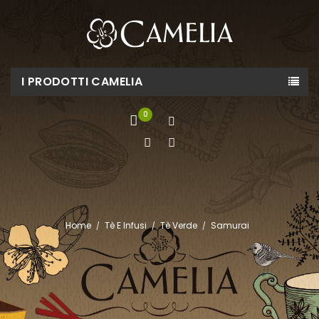
I PRODOTTI CAMELIA
0
Home
Tè E Infusi
Tè Verde
Samurai