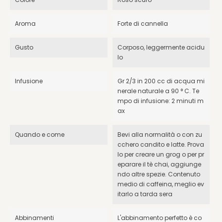
Aroma
Forte di cannella
Gusto
Corposo, leggermente acidu
lo
Infusione
Gr 2/3 in 200 cc di acqua mi
nerale naturale a 90 ° C. Te
mpo di infusione: 2 minuti m
ax
Quando e come
Bevi alla normalità o con zu
cchero candito e latte. Prova
lo per creare un grog o per pr
eparare il tè chai, aggiunge
ndo altre spezie. Contenuto
medio di caffeina, meglio ev
itarlo a tarda sera
Abbinamenti
L'abbinamento perfetto è co