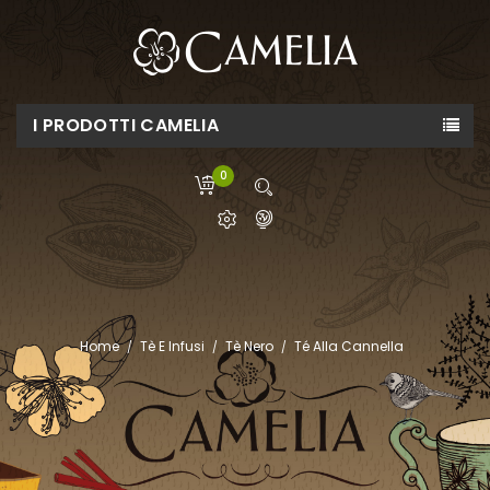
I PRODOTTI CAMELIA
0
Home
Tè E Infusi
Tè Nero
Té Alla Cannella