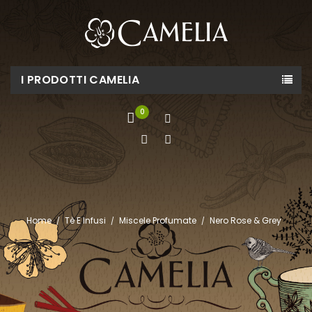
I PRODOTTI CAMELIA
0
Home
Tè E Infusi
Miscele Profumate
Nero Rose & Grey