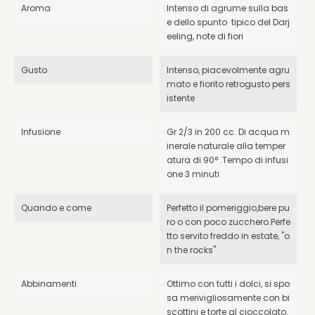
Aroma
Intenso di agrume sulla bas
e dello spunto tipico del Darj
eeling, note di fiori
Gusto
Intenso, piacevolmente agru
mato e fiorito retrogusto pers
istente
Infusione
Gr 2/3 in 200 cc. Di acqua m
inerale naturale alla temper
atura di 90° .Tempo di infusi
one 3 minuti
Quando e come
Perfetto il pomeriggio,bere pu
ro o con poco zucchero.Perfe
tto servito freddo in estate, "o
n the rocks"
Abbinamenti
Ottimo con tutti i dolci, si spo
sa merivigliosamente con bi
scottini e torte al cioccolato.