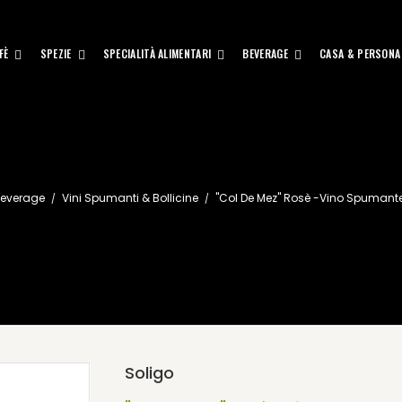
FÈ
SPEZIE
SPECIALITÀ ALIMENTARI
BEVERAGE
CASA & PERSONA
everage
Vini Spumanti & Bollicine
"Col De Mez" Rosè -Vino Spumant
Soligo