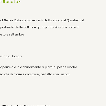
e Rosato-
t Nero e Raboso provenienti dalla zona del Quartier del
partendo dalle colline e giungendo sino alle porte di
osto e settembre.
golina di bosco.
eritivo e in abbinamento a piatti di pesce anche
alate di mare e crostacei, perfetto con i risotti.