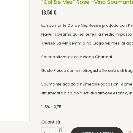
"Col De Mez" Rosè -Vino Spumant
13,50 €
Lo Spumante Col de Mez Rosè è prodotto con Pino
Piave. Troviamo quindi terreni a medio impasto, 
Treviso. La vendemmia ha luogo nei mesi di ag
Spumantizzato con Metodo Charmat.
Gusto Fresco con un retrogusto floreale e di fra
Spumante adatto a numerose occasioni, come ap
affumicato o crudo, filetti di salmone e tonno, ins
11,5% - 0,75 l
Quantità