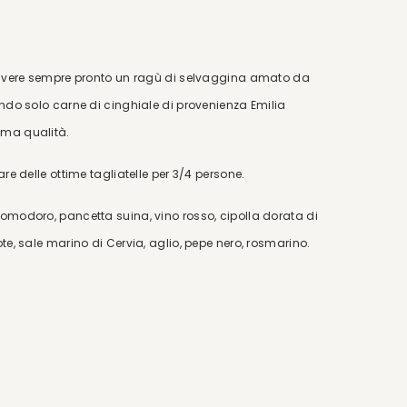
er avere sempre pronto un ragù di selvaggina amato da
ando solo carne di cinghiale di provenienza Emilia
ima qualità.
are delle ottime tagliatelle per 3/4 persone.
pomodoro, pancetta suina, vino rosso, cipolla dorata di
ote, sale marino di Cervia, aglio, pepe nero, rosmarino.