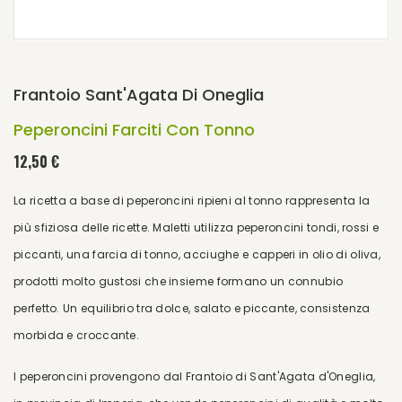
Frantoio Sant'Agata Di Oneglia
Peperoncini Farciti Con Tonno
12,50 €
La ricetta a base di peperoncini ripieni al tonno rappresenta la
più sfiziosa delle ricette. Maletti utilizza peperoncini tondi, rossi e
piccanti, una farcia di tonno, acciughe e capperi in olio di oliva,
prodotti molto gustosi che insieme formano un connubio
perfetto. Un equilibrio tra dolce, salato e piccante, consistenza
morbida e croccante.
I peperoncini provengono dal Frantoio di Sant'Agata d'Oneglia,