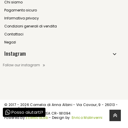
Chi siamo
Pagamento sicuro
Informativa privacy
Condizioni generali di vendita
Contattaci
Negozi
Instagram
Follow our instagram
© 2017 -
2026 Camelia di Anna Albini - Via Cavour, 9 - 26013 -
Crema (CR)
Posso aiutarti?
P.IVA IT01539520195 - REA CR-181094
Powered by
EcletticaLab
- Design by
Enrico Malinverni