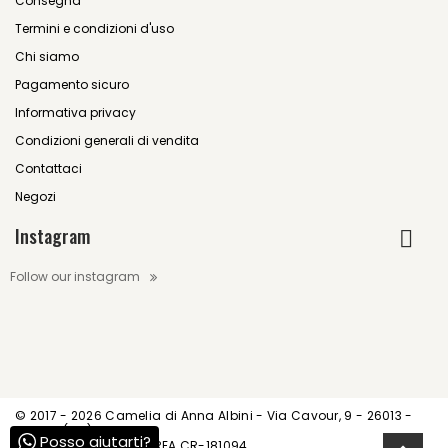
Consegna
Termini e condizioni d'uso
Chi siamo
Pagamento sicuro
Informativa privacy
Condizioni generali di vendita
Contattaci
Negozi
Instagram
Follow our instagram
© 2017 -
2026 Camelia di Anna Albini - Via Cavour, 9 - 26013 -
Crema (CR)
Posso aiutarti?
P.IVA IT01539520195 - REA CR-181094