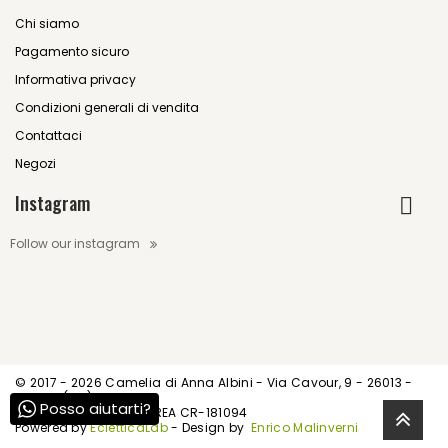
Chi siamo
Pagamento sicuro
Informativa privacy
Condizioni generali di vendita
Contattaci
Negozi
Instagram
Follow our instagram
© 2017 -
2026 Camelia di Anna Albini - Via Cavour, 9 - 26013 -
Crema (CR)
Posso aiutarti?
P.IVA IT01539520195 - REA CR-181094
Powered by
EcletticaLab
- Design by
Enrico Malinverni