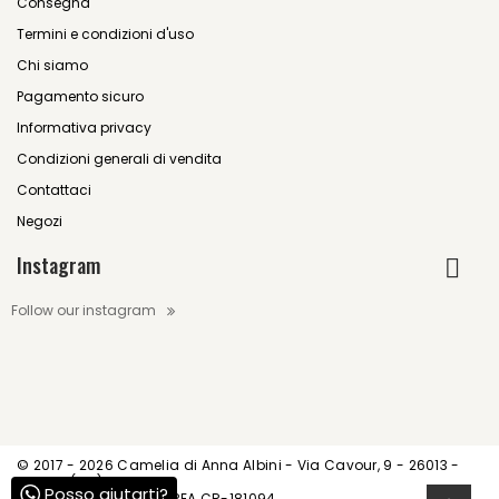
Consegna
Termini e condizioni d'uso
Chi siamo
Pagamento sicuro
Informativa privacy
Condizioni generali di vendita
Contattaci
Negozi
Instagram
Follow our instagram
© 2017 -
2026 Camelia di Anna Albini - Via Cavour, 9 - 26013 -
Crema (CR)
Posso aiutarti?
P.IVA IT01539520195 - REA CR-181094