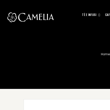
TÈ E INFUSI
CAF
Home