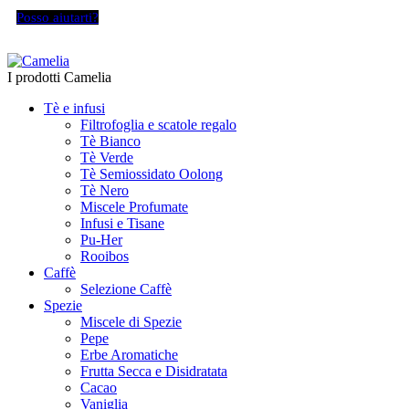
Posso aiutarti?
I prodotti Camelia
Tè e infusi
Filtrofoglia e scatole regalo
Tè Bianco
Tè Verde
Tè Semiossidato Oolong
Tè Nero
Miscele Profumate
Infusi e Tisane
Pu-Her
Rooibos
Caffè
Selezione Caffè
Spezie
Miscele di Spezie
Pepe
Erbe Aromatiche
Frutta Secca e Disidratata
Cacao
Vaniglia