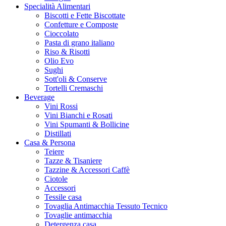
Specialità Alimentari
Biscotti e Fette Biscottate
Confetture e Composte
Cioccolato
Pasta di grano italiano
Riso & Risotti
Olio Evo
Sughi
Sott'oli & Conserve
Tortelli Cremaschi
Beverage
Vini Rossi
Vini Bianchi e Rosati
Vini Spumanti & Bollicine
Distillati
Casa & Persona
Teiere
Tazze & Tisaniere
Tazzine & Accessori Caffè
Ciotole
Accessori
Tessile casa
Tovaglia Antimacchia Tessuto Tecnico
Tovaglie antimacchia
Detergenza casa