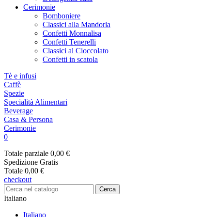
Cerimonie
Bomboniere
Classici alla Mandorla
Confetti Monnalisa
Confetti Tenerelli
Classici al Cioccolato
Confetti in scatola
Tè e infusi
Caffè
Spezie
Specialità Alimentari
Beverage
Casa & Persona
Cerimonie
0
Totale parziale
0,00 €
Spedizione
Gratis
Totale
0,00 €
checkout
Cerca
Italiano
Italiano