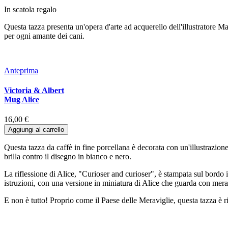
In scatola regalo
Questa tazza presenta un'opera d'arte ad acquerello dell'illustratore Marc
per ogni amante dei cani.
Anteprima
Victoria & Albert
Mug Alice
16,00 €
Aggiungi al carrello
Questa tazza da caffè in fine porcellana è decorata con un'illustrazione
brilla contro il disegno in bianco e nero.
La riflessione di Alice, "Curioser and curioser", è stampata sul bordo 
istruzioni, con una versione in miniatura di Alice che guarda con mera
E non è tutto! Proprio come il Paese delle Meraviglie, questa tazza è r