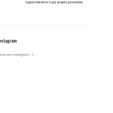
risponderemo il più presto possibile.
nstagram
llow our instagram