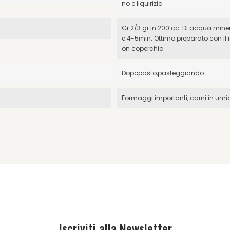
no e liquirizia
Gr 2/3 gr.in 200 cc. Di acqua mine
e 4-5min. Ottimo preparato con il 
on coperchio
Dopopasto,pasteggiando
Formaggi importanti, carni in umid
Iscriviti alla Newsletter