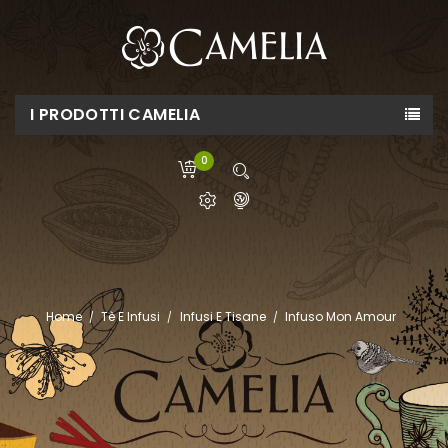
I PRODOTTI CAMELIA
0
Home
Tè E Infusi
Infusi E Tisane
Infuso Mon Amour