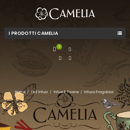
I PRODOTTI CAMELIA
0
Home
Tè E Infusi
Infusi E Tisane
Infuso Fragolizia