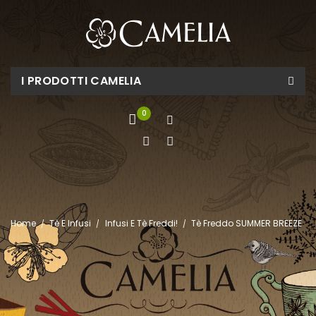
I PRODOTTI CAMELIA
0
Home
Tè E Infusi
Infusi E Tè Freddi!
Tè Freddo SUMMER BREEZE