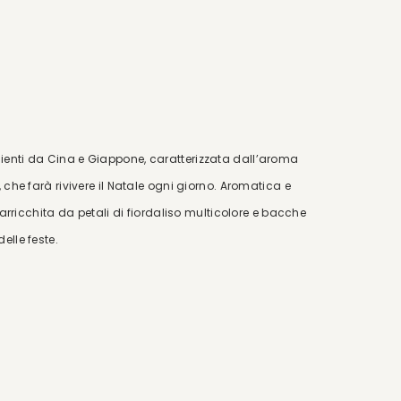
ienti da Cina e Giappone, caratterizzata dall’aroma
 che farà rivivere il Natale ogni giorno. Aromatica e
e arricchita da petali di fiordaliso multicolore e bacche
elle feste.