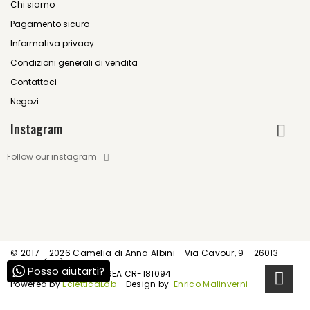
Chi siamo
Pagamento sicuro
Informativa privacy
Condizioni generali di vendita
Contattaci
Negozi
Instagram
Follow our instagram
© 2017 -
2026 Camelia di Anna Albini - Via Cavour, 9 - 26013 -
Crema (CR)
Posso aiutarti?
P.IVA IT01539520195 - REA CR-181094
Powered by
EcletticaLab
- Design by
Enrico Malinverni