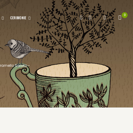
0
CERIMONIE
aramello Salato -