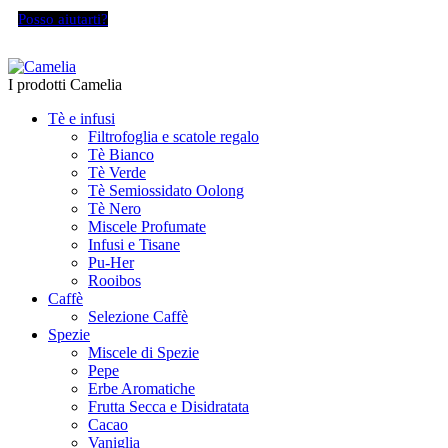
Posso aiutarti?
I prodotti Camelia
Tè e infusi
Filtrofoglia e scatole regalo
Tè Bianco
Tè Verde
Tè Semiossidato Oolong
Tè Nero
Miscele Profumate
Infusi e Tisane
Pu-Her
Rooibos
Caffè
Selezione Caffè
Spezie
Miscele di Spezie
Pepe
Erbe Aromatiche
Frutta Secca e Disidratata
Cacao
Vaniglia