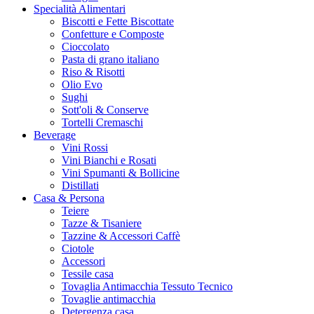
Specialità Alimentari
Biscotti e Fette Biscottate
Confetture e Composte
Cioccolato
Pasta di grano italiano
Riso & Risotti
Olio Evo
Sughi
Sott'oli & Conserve
Tortelli Cremaschi
Beverage
Vini Rossi
Vini Bianchi e Rosati
Vini Spumanti & Bollicine
Distillati
Casa & Persona
Teiere
Tazze & Tisaniere
Tazzine & Accessori Caffè
Ciotole
Accessori
Tessile casa
Tovaglia Antimacchia Tessuto Tecnico
Tovaglie antimacchia
Detergenza casa