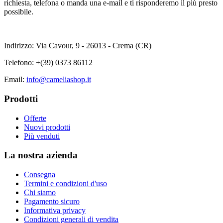
richiesta, telefona o manda una e-mail e ti risponderemo il più presto
possibile.
Indirizzo: Via Cavour, 9 - 26013 - Crema (CR)
Telefono:
+(39) 0373 86112
Email:
info@cameliashop.it
Prodotti
Offerte
Nuovi prodotti
Più venduti
La nostra azienda
Consegna
Termini e condizioni d'uso
Chi siamo
Pagamento sicuro
Informativa privacy
Condizioni generali di vendita